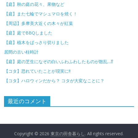
【庭】秋の庭の花々、果物など
【庭】また七輪でマシュマロを焼く！
【周辺】多摩美大近くの木々が紅葉
【庭】庭でBBQしました
【庭】植木をばっさり切りました
居間の古い柱時計
【庭】庭の芝生になぞの白いふわふわしたものが散乱…⁉
【コタ】恐れていたことが現実に!!
【コタ】ハロウィンだから？ コタが大変なことに？
最近のコメント
Copyright © 2026
東京の田舎暮らし
. All rights reserved.