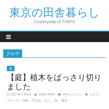
コ
東京の田舎暮らし
ン
テ
ン
Countryside of TOKYO
ツ
へ
ス
キ
ッ
クルマ
プ
庭
【庭】植木をばっさり切り
ました
、
2021年11月6日
INAKA-MAN
0件のコメント
クルマ
、
、
、
、
、
スロープ
伐採
手入れ
払う
枝
植木