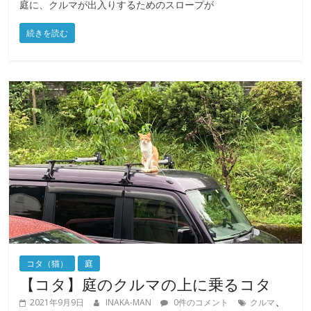
庭に、クルマが出入りするためのスロープが
続きを読む
コタ（猫）
庭
【コタ】庭のクルマの上に乗るコタ
、
2021年9月9日
INAKA-MAN
0件のコメント
クルマ