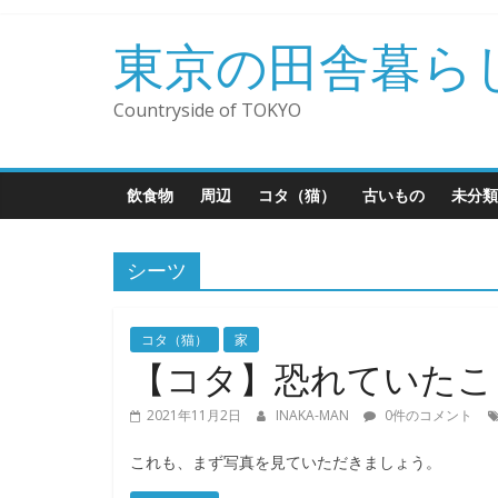
コ
ン
東京の田舎暮ら
テ
ン
Countryside of TOKYO
ツ
へ
ス
飲食物
周辺
コタ（猫）
古いもの
未分類
キ
ッ
プ
シーツ
コタ（猫）
家
【コタ】恐れていたこ
2021年11月2日
INAKA-MAN
0件のコメント
これも、まず写真を見ていただきましょう。