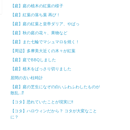
【庭】庭の植木の紅葉の様子
【庭】紅葉の落ち葉 再び！
【庭】庭の紅葉と皇帝ダリア、やばっ
【庭】秋の庭の花々、果物など
【庭】また七輪でマシュマロを焼く！
【周辺】多摩美大近くの木々が紅葉
【庭】庭でBBQしました
【庭】植木をばっさり切りました
居間の古い柱時計
【庭】庭の芝生になぞの白いふわふわしたものが
散乱…⁉
【コタ】恐れていたことが現実に!!
【コタ】ハロウィンだから？ コタが大変なこと
に？