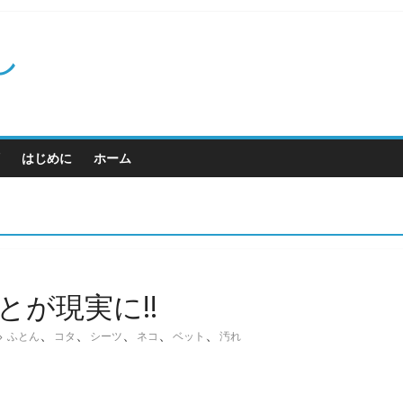
し
はじめに
ホーム
とが現実に!!
、
、
、
、
、
ふとん
コタ
シーツ
ネコ
ベット
汚れ