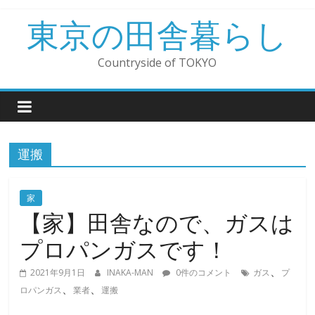
コ
東京の田舎暮らし
ン
テ
ン
Countryside of TOKYO
ツ
へ
ス
キ
ッ
運搬
プ
家
【家】田舎なので、ガスは
プロパンガスです！
、
2021年9月1日
INAKA-MAN
0件のコメント
ガス
プ
、
、
ロパンガス
業者
運搬