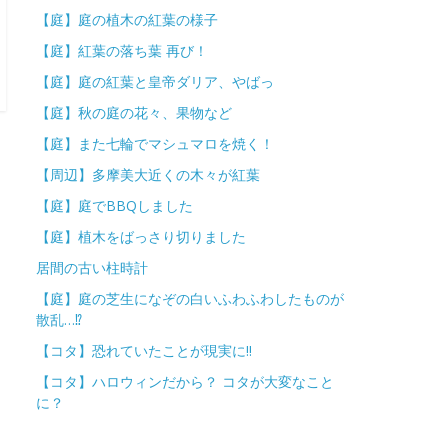
【庭】庭の植木の紅葉の様子
【庭】紅葉の落ち葉 再び！
【庭】庭の紅葉と皇帝ダリア、やばっ
【庭】秋の庭の花々、果物など
【庭】また七輪でマシュマロを焼く！
【周辺】多摩美大近くの木々が紅葉
【庭】庭でBBQしました
【庭】植木をばっさり切りました
居間の古い柱時計
【庭】庭の芝生になぞの白いふわふわしたものが
散乱…⁉
【コタ】恐れていたことが現実に!!
【コタ】ハロウィンだから？ コタが大変なこと
に？