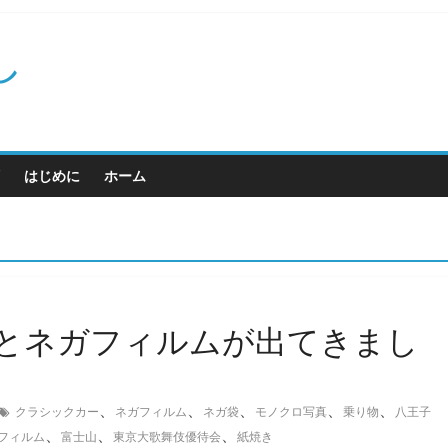
し
はじめに
ホーム
とネガフィルムが出てきまし
、
、
、
、
、
クラシックカー
ネガフィルム
ネガ袋
モノクロ写真
乗り物
八王子
、
、
、
フィルム
富士山
東京大歌舞伎優待会
紙焼き