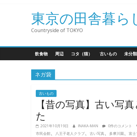
コ
ン
東京の田舎暮ら
テ
ン
Countryside of TOKYO
ツ
へ
ス
飲食物
周辺
コタ（猫）
古いもの
未分類
キ
ッ
プ
ネガ袋
古いもの
【昔の写真】古い写真
た
2021年10月19日
INAKA-MAN
0件のコメント
、
、
、
、
市民会館
八王子老人クラブ
古い写真
多摩川園
富士