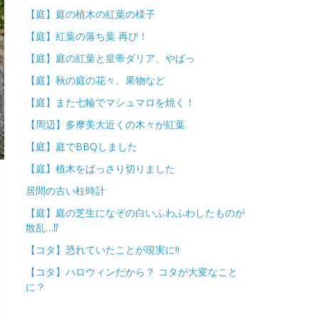
【庭】庭の植木の紅葉の様子
【庭】紅葉の落ち葉 再び！
【庭】庭の紅葉と皇帝ダリア、やばっ
【庭】秋の庭の花々、果物など
【庭】また七輪でマシュマロを焼く！
【周辺】多摩美大近くの木々が紅葉
【庭】庭でBBQしました
【庭】植木をばっさり切りました
居間の古い柱時計
【庭】庭の芝生になぞの白いふわふわしたものが
散乱…⁉
【コタ】恐れていたことが現実に!!
【コタ】ハロウィンだから？ コタが大変なこと
に？