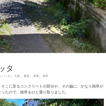
ッタ
、
、
、
、
バッタ
大葉
裏庭
車庫
雑草
、そこに至るコンクリートの部分や、その脇に、かなり雑草が
なったので、雑草をひと通り取りました。