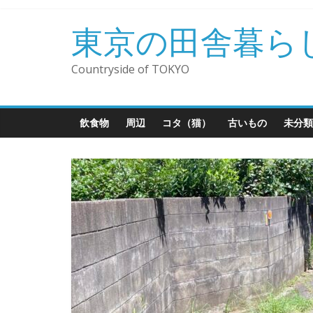
コ
ン
東京の田舎暮ら
テ
ン
Countryside of TOKYO
ツ
へ
ス
飲食物
周辺
コタ（猫）
古いもの
未分類
キ
ッ
プ